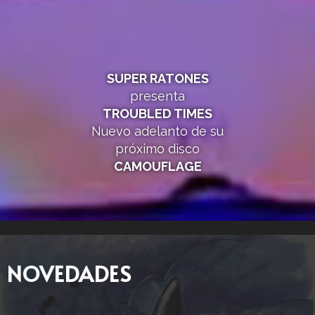
SUPER RATONES
presenta
TROUBLED TIMES
Nuevo adelanto de su
próximo disco
CAMOUFLAGE
NOVEDADES