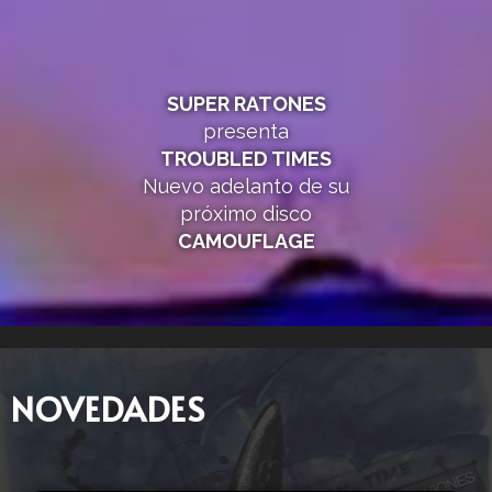
SUPER RATONES
presenta
TROUBLED TIMES
Nuevo adelanto de su
próximo disco
CAMOUFLAGE
NOVEDADES