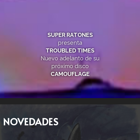
SUPER RATONES
presenta
TROUBLED TIMES
Nuevo adelanto de su
próximo disco
CAMOUFLAGE
NOVEDADES