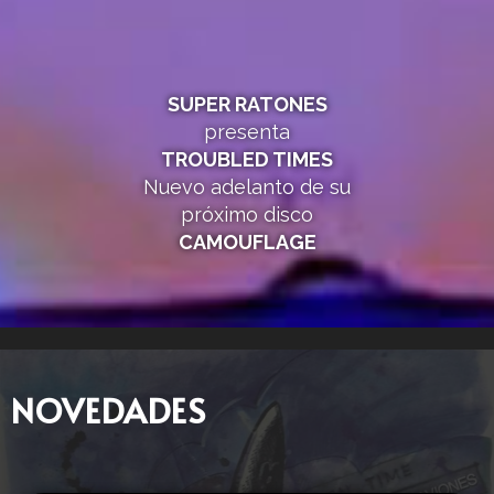
SUPER RATONES
presenta
TROUBLED TIMES
Nuevo adelanto de su
próximo disco
CAMOUFLAGE
NOVEDADES