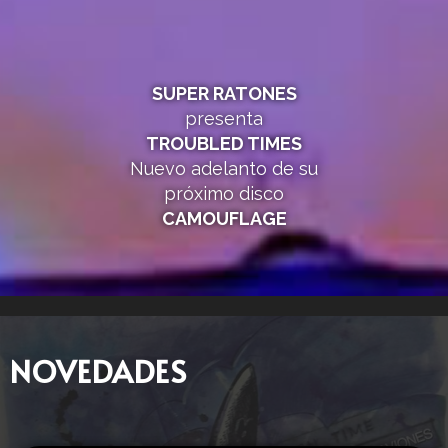
SUPER RATONES
presenta
TROUBLED TIMES
Nuevo adelanto de su
próximo disco
CAMOUFLAGE
NOVEDADES