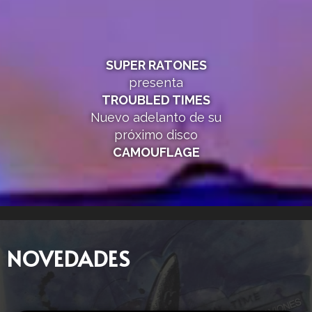
SUPER RATONES
presenta
TROUBLED TIMES
Nuevo adelanto de su
próximo disco
CAMOUFLAGE
NOVEDADES