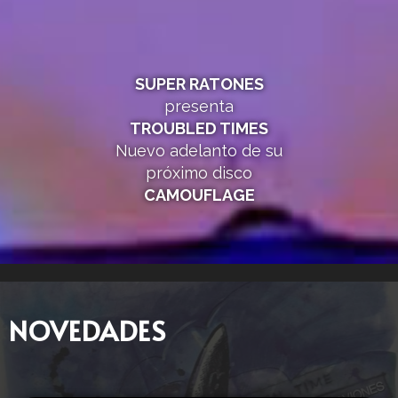
SUPER RATONES
presenta
TROUBLED TIMES
Nuevo adelanto de su
próximo disco
CAMOUFLAGE
NOVEDADES