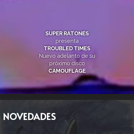
SUPER RATONES
presenta
TROUBLED TIMES
Nuevo adelanto de su
próximo disco
CAMOUFLAGE
NOVEDADES