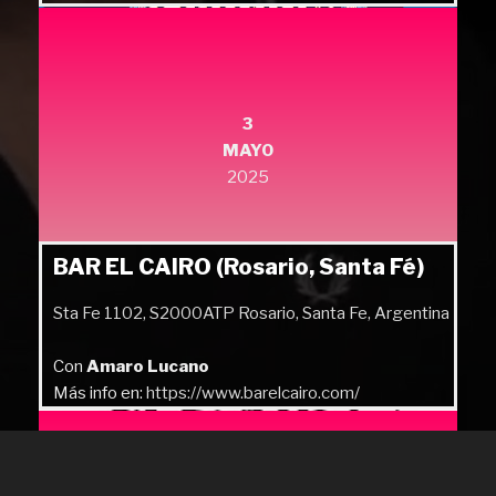
Más info en:
https://quilmesrock.com/
3
MAYO
2025
BAR EL CAIRO (Rosario, Santa Fé)
Sta Fe 1102, S2000ATP Rosario, Santa Fe, Argentina
Con
Amaro Lucano
Más info en:
https://www.barelcairo.com/