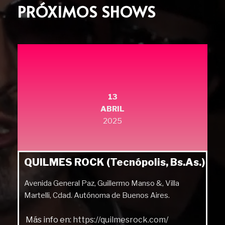
PRÓXIMOS SHOWS
13
ABRIL
2025
QUILMES ROCK (Tecnópolis, Bs.As.)
Avenida General Paz, Guillermo Manso &, Villa
Martelli, Cdad. Autónoma de Buenos Aires.