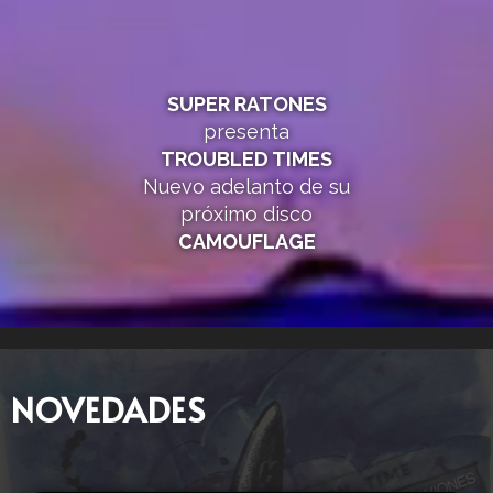
SUPER RATONES
presenta
TROUBLED TIMES
Nuevo adelanto de su
próximo disco
CAMOUFLAGE
NOVEDADES