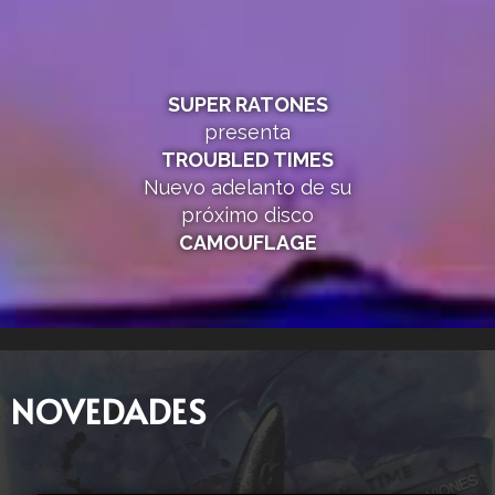
SUPER RATONES
presenta
TROUBLED TIMES
Nuevo adelanto de su
próximo disco
CAMOUFLAGE
NOVEDADES