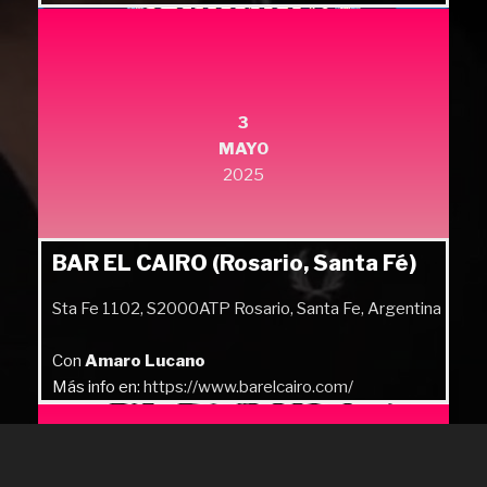
Más info en:
https://quilmesrock.com/
3
MAYO
2025
BAR EL CAIRO (Rosario, Santa Fé)
Sta Fe 1102, S2000ATP Rosario, Santa Fe, Argentina
Con
Amaro Lucano
Más info en:
https://www.barelcairo.com/