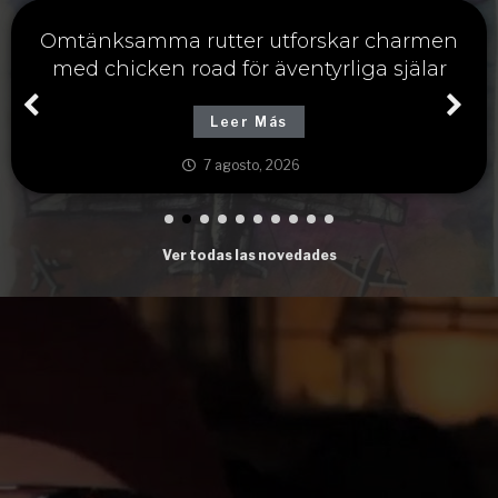
Authentique immersion et casino en ligne
suisse pour une expérience de jeu
exceptionnelle et sécurisée
Leer Más
7 agosto, 2026
Ver todas las novedades