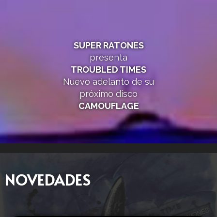
SUPER RATONES
presenta
TROUBLED TIMES
Nuevo adelanto de su
próximo disco
CAMOUFLAGE
NOVEDADES