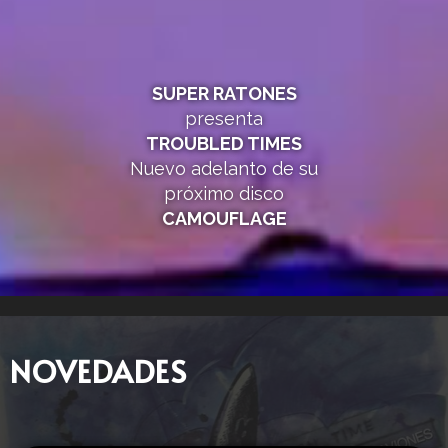
SUPER RATONES
presenta
TROUBLED TIMES
Nuevo adelanto de su
próximo disco
CAMOUFLAGE
NOVEDADES