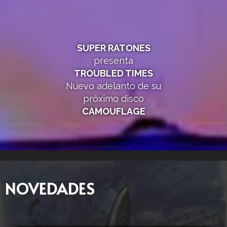
SUPER RATONES
presenta
TROUBLED TIMES
Nuevo adelanto de su
próximo disco
CAMOUFLAGE
NOVEDADES