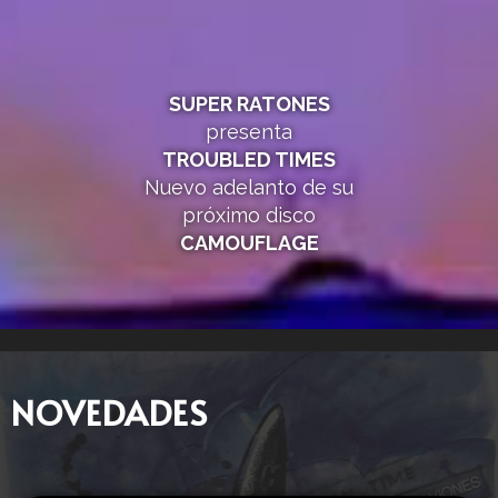
SUPER RATONES
presenta
TROUBLED TIMES
Nuevo adelanto de su
próximo disco
CAMOUFLAGE
NOVEDADES