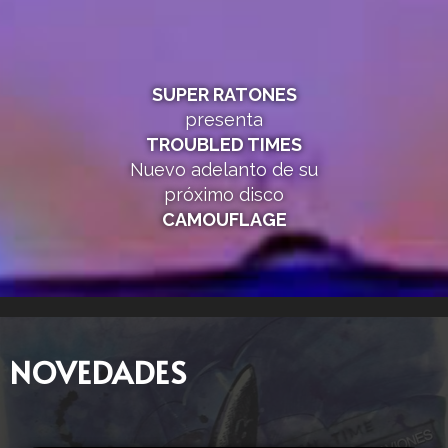
SUPER RATONES
presenta
TROUBLED TIMES
Nuevo adelanto de su
próximo disco
CAMOUFLAGE
NOVEDADES