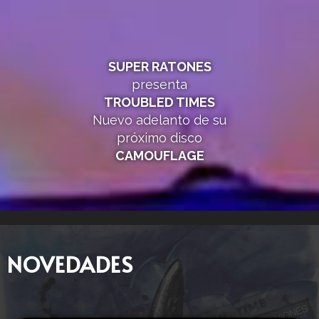
SUPER RATONES
presenta
TROUBLED TIMES
Nuevo adelanto de su
próximo disco
CAMOUFLAGE
NOVEDADES