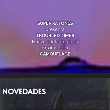
SUPER RATONES
presenta
TROUBLED TIMES
Nuevo adelanto de su
próximo disco
CAMOUFLAGE
NOVEDADES