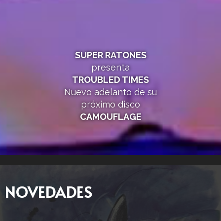
SUPER RATONES
presenta
TROUBLED TIMES
Nuevo adelanto de su
próximo disco
CAMOUFLAGE
NOVEDADES