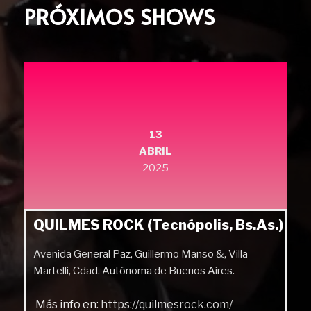
PRÓXIMOS SHOWS
13
ABRIL
2025
QUILMES ROCK (Tecnópolis, Bs.As.)
Avenida General Paz, Guillermo Manso &, Villa
Martelli, Cdad. Autónoma de Buenos Aires.