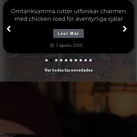
Authentique immersion et casino en ligne
suisse pour une expérience de jeu
exceptionnelle et sécurisée
Leer Más
7 agosto, 2026
Ver todas las novedades