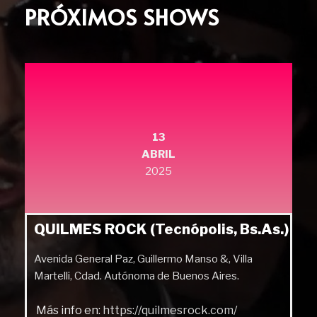
PRÓXIMOS SHOWS
13
ABRIL
2025
QUILMES ROCK (Tecnópolis, Bs.As.)
Avenida General Paz, Guillermo Manso &, Villa
Martelli, Cdad. Autónoma de Buenos Aires.