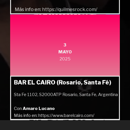
Más info en:
https://quilmesrock.com/
3
MAYO
2025
BAR EL CAIRO (Rosario, Santa Fé)
Sta Fe 1102, S2000ATP Rosario, Santa Fe, Argentina
Con
Amaro Lucano
Más info en:
https://www.barelcairo.com/