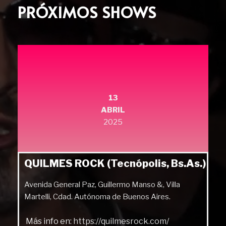
PRÓXIMOS SHOWS
13
ABRIL
2025
QUILMES ROCK (Tecnópolis, Bs.As.)
Avenida General Paz, Guillermo Manso &, Villa
Martelli, Cdad. Autónoma de Buenos Aires.