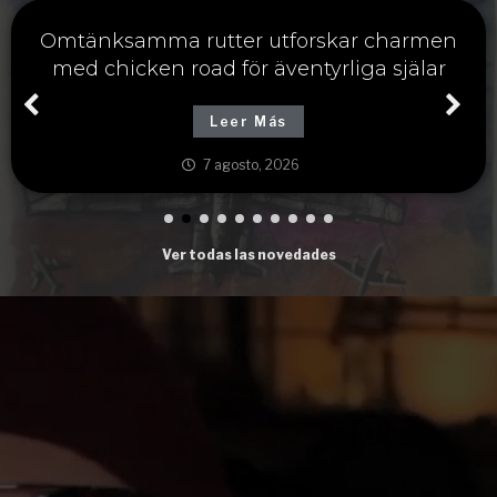
Authentique immersion et casino en ligne
suisse pour une expérience de jeu
exceptionnelle et sécurisée
Leer Más
7 agosto, 2026
Ver todas las novedades