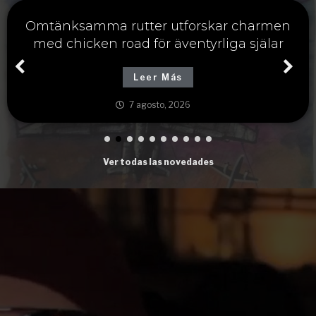
Authentique immersion et casino en ligne
suisse pour une expérience de jeu
exceptionnelle et sécurisée
Leer Más
7 agosto, 2026
Ver todas las novedades