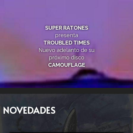
SUPER RATONES
presenta
TROUBLED TIMES
Nuevo adelanto de su
próximo disco
CAMOUFLAGE
NOVEDADES