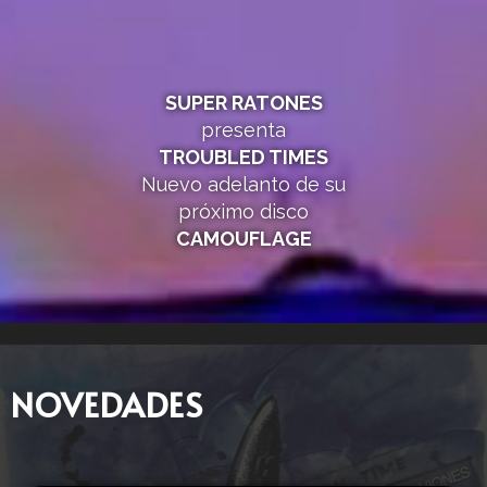
SUPER RATONES
presenta
TROUBLED TIMES
Nuevo adelanto de su
próximo disco
CAMOUFLAGE
NOVEDADES