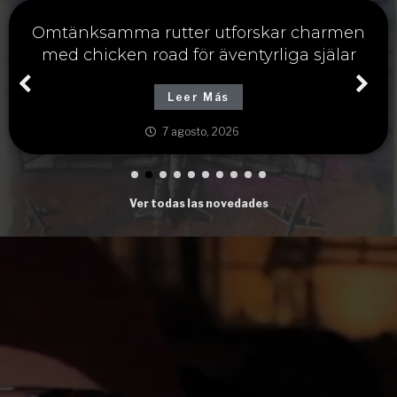
Authentique immersion et casino en ligne
suisse pour une expérience de jeu
exceptionnelle et sécurisée
Leer Más
7 agosto, 2026
Ver todas las novedades