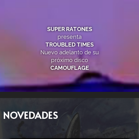
SUPER RATONES
presenta
TROUBLED TIMES
Nuevo adelanto de su
próximo disco
CAMOUFLAGE
NOVEDADES