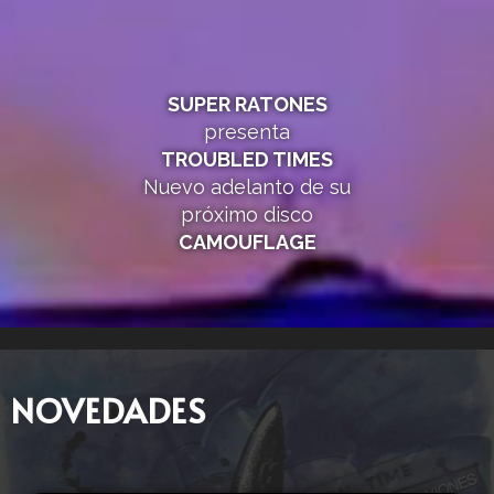
SUPER RATONES
presenta
TROUBLED TIMES
Nuevo adelanto de su
próximo disco
CAMOUFLAGE
NOVEDADES