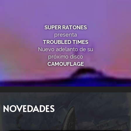
SUPER RATONES
presenta
TROUBLED TIMES
Nuevo adelanto de su
próximo disco
CAMOUFLAGE
NOVEDADES