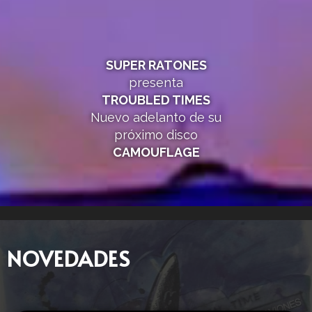
SUPER RATONES
presenta
TROUBLED TIMES
Nuevo adelanto de su
próximo disco
CAMOUFLAGE
NOVEDADES