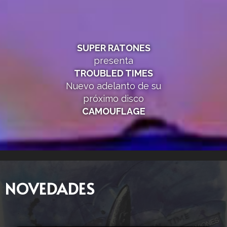
SUPER RATONES
presenta
TROUBLED TIMES
Nuevo adelanto de su
próximo disco
CAMOUFLAGE
NOVEDADES