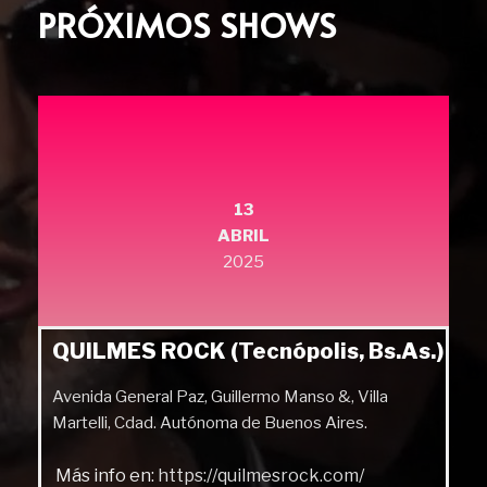
PRÓXIMOS SHOWS
13
ABRIL
2025
QUILMES ROCK (Tecnópolis, Bs.As.)
Avenida General Paz, Guillermo Manso &, Villa
Martelli, Cdad. Autónoma de Buenos Aires.
Más info en:
https://quilmesrock.com/