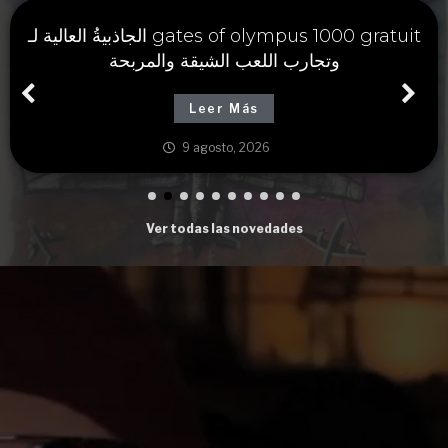
Juegos online seguros con casino
piperspin y beneficios para nuevos usuarios
Leer Más
9 agosto, 2026
Ver todas las novedades