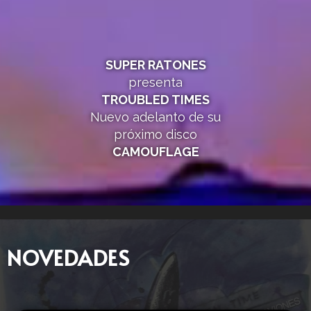
SUPER RATONES
presenta
TROUBLED TIMES
Nuevo adelanto de su
próximo disco
CAMOUFLAGE
NOVEDADES