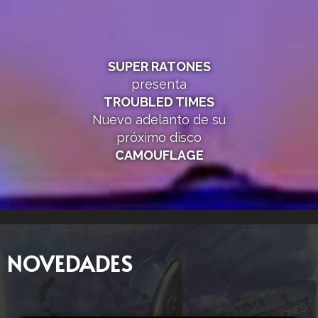
SUPER RATONES
presenta
TROUBLED TIMES
Nuevo adelanto de su
próximo disco
CAMOUFLAGE
NOVEDADES