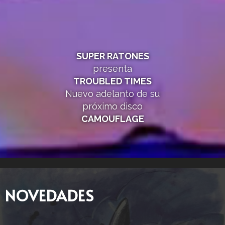
SUPER RATONES
presenta
TROUBLED TIMES
Nuevo adelanto de su
próximo disco
CAMOUFLAGE
NOVEDADES