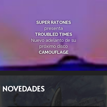
SUPER RATONES
presenta
TROUBLED TIMES
Nuevo adelanto de su
próximo disco
CAMOUFLAGE
NOVEDADES