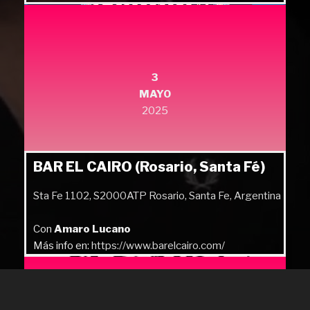
3
MAYO
2025
BAR EL CAIRO (Rosario, Santa Fé)
Sta Fe 1102, S2000ATP Rosario, Santa Fe, Argentina
Con
Amaro Lucano
Más info en:
https://www.barelcairo.com/