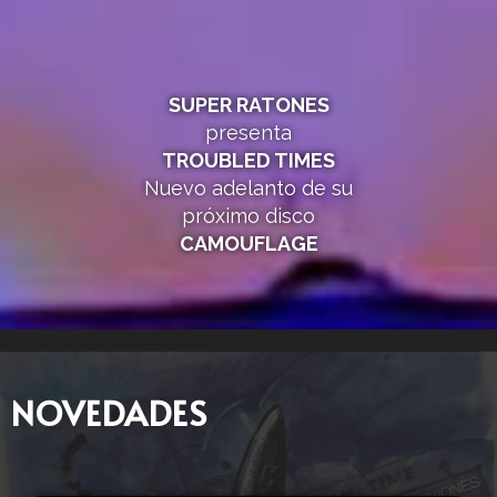
SUPER RATONES
presenta
TROUBLED TIMES
Nuevo adelanto de su
próximo disco
CAMOUFLAGE
NOVEDADES