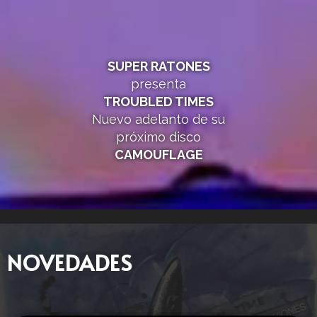
SUPER RATONES
presenta
TROUBLED TIMES
Nuevo adelanto de su
próximo disco
CAMOUFLAGE
NOVEDADES