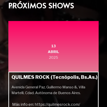
PRÓXIMOS SHOWS
13
ABRIL
2025
QUILMES ROCK (Tecnópolis, Bs.As.)
Avenida General Paz, Guillermo Manso &, Villa
Martelli, Cdad. Autónoma de Buenos Aires.
Más info en:
https://quilmesrock.com/