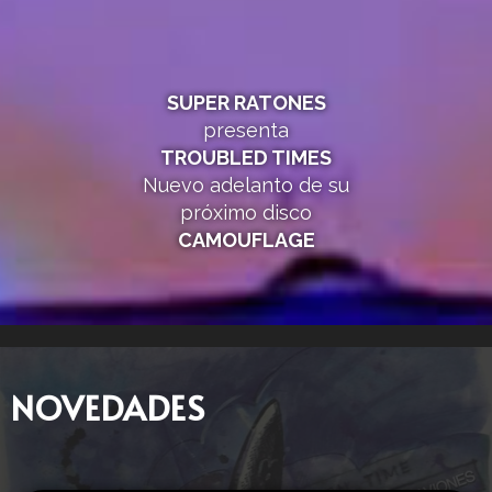
SUPER RATONES
presenta
TROUBLED TIMES
Nuevo adelanto de su
próximo disco
CAMOUFLAGE
NOVEDADES