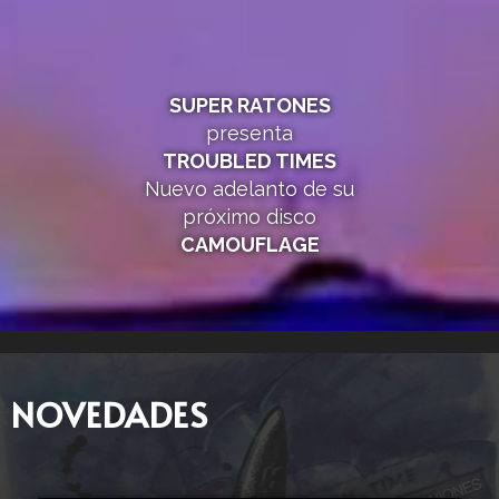
SUPER RATONES
presenta
TROUBLED TIMES
Nuevo adelanto de su
próximo disco
CAMOUFLAGE
NOVEDADES