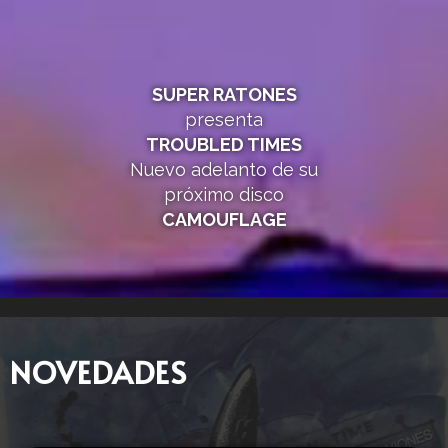
SUPER RATONES
presenta
TROUBLED TIMES
Nuevo adelanto de su
próximo disco
CAMOUFLAGE
NOVEDADES