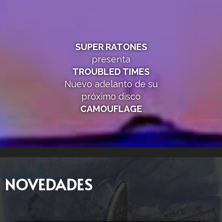
SUPER RATONES
presenta
TROUBLED TIMES
Nuevo adelanto de su
próximo disco
CAMOUFLAGE
NOVEDADES