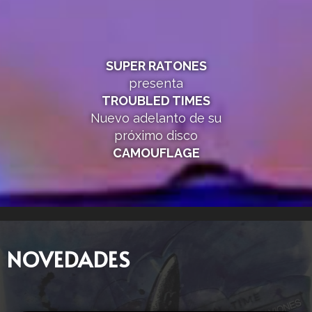
SUPER RATONES
presenta
TROUBLED TIMES
Nuevo adelanto de su
próximo disco
CAMOUFLAGE
NOVEDADES