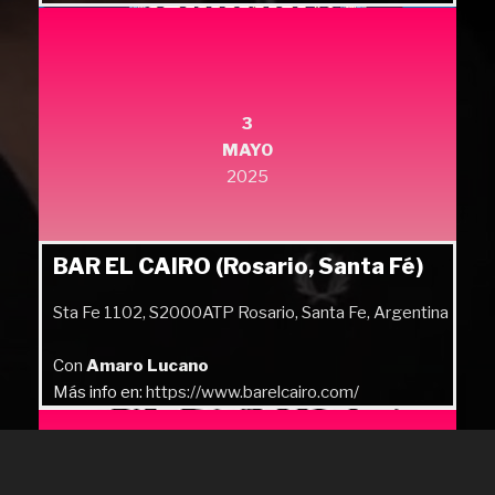
Más info en:
https://quilmesrock.com/
3
MAYO
2025
BAR EL CAIRO (Rosario, Santa Fé)
Sta Fe 1102, S2000ATP Rosario, Santa Fe, Argentina
Con
Amaro Lucano
Más info en:
https://www.barelcairo.com/