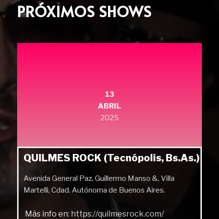
PRÓXIMOS SHOWS
13
ABRIL
2025
QUILMES ROCK (Tecnópolis, Bs.As.)
Avenida General Paz, Guillermo Manso &, Villa
Martelli, Cdad. Autónoma de Buenos Aires.
Más info en:
https://quilmesrock.com/