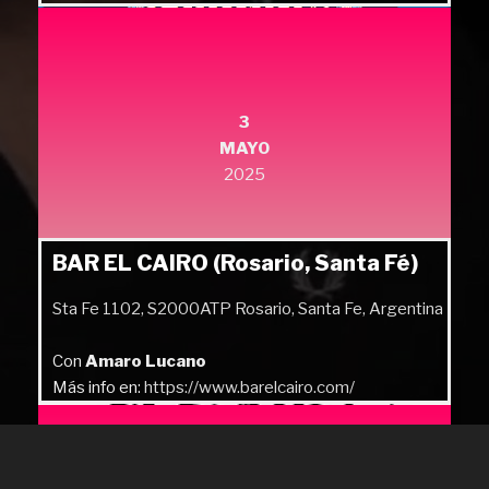
3
MAYO
2025
BAR EL CAIRO (Rosario, Santa Fé)
Sta Fe 1102, S2000ATP Rosario, Santa Fe, Argentina
Con
Amaro Lucano
Más info en:
https://www.barelcairo.com/