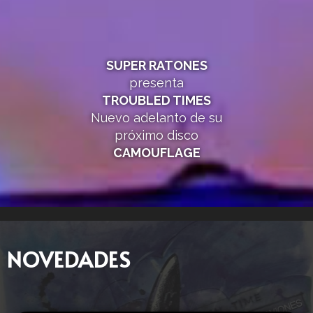
SUPER RATONES
presenta
TROUBLED TIMES
Nuevo adelanto de su
próximo disco
CAMOUFLAGE
NOVEDADES