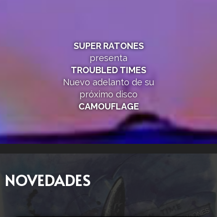
SUPER RATONES
presenta
TROUBLED TIMES
Nuevo adelanto de su
próximo disco
CAMOUFLAGE
NOVEDADES