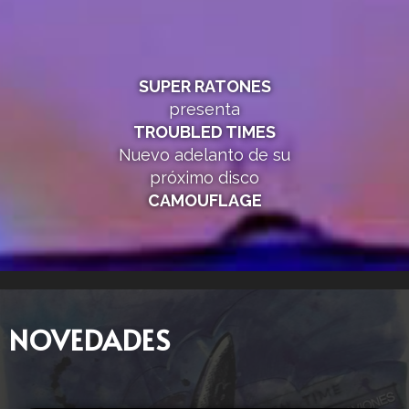
SUPER RATONES
presenta
TROUBLED TIMES
Nuevo adelanto de su
próximo disco
CAMOUFLAGE
NOVEDADES