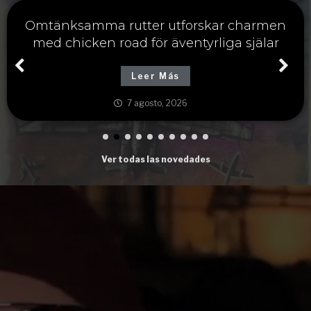
Authentique immersion et casino en ligne
suisse pour une expérience de jeu
exceptionnelle et sécurisée
Leer Más
7 agosto, 2026
Ver todas las novedades