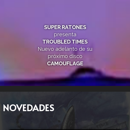
SUPER RATONES
presenta
TROUBLED TIMES
Nuevo adelanto de su
próximo disco
CAMOUFLAGE
NOVEDADES